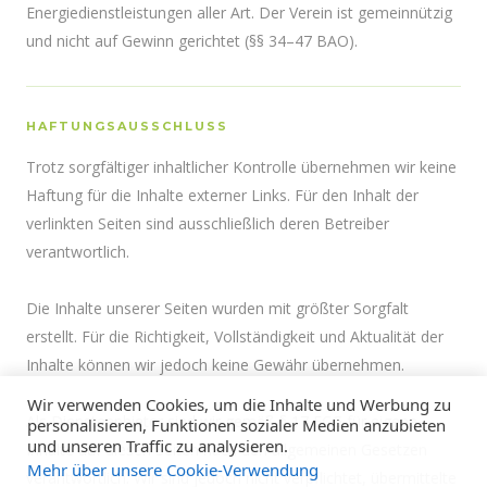
Energiedienstleistungen aller Art. Der Verein ist gemeinnützig
und nicht auf Gewinn gerichtet (§§ 34–47 BAO).
HAFTUNGSAUSSCHLUSS
Trotz sorgfältiger inhaltlicher Kontrolle übernehmen wir keine
Haftung für die Inhalte externer Links. Für den Inhalt der
verlinkten Seiten sind ausschließlich deren Betreiber
verantwortlich.
Die Inhalte unserer Seiten wurden mit größter Sorgfalt
erstellt. Für die Richtigkeit, Vollständigkeit und Aktualität der
Inhalte können wir jedoch keine Gewähr übernehmen.
Wir verwenden Cookies, um die Inhalte und Werbung zu
Als Diensteanbieter sind wir gemäß § 17 ECG für eigene
personalisieren, Funktionen sozialer Medien anzubieten
und unseren Traffic zu analysieren.
Inhalte auf diesen Seiten nach den allgemeinen Gesetzen
Mehr über unsere Cookie-Verwendung
verantwortlich. Wir sind jedoch nicht verpflichtet, übermittelte