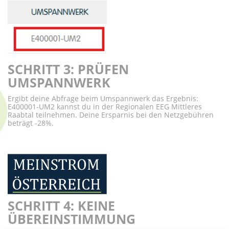
SCHRITT 3: PRÜFEN
UMSPANNWERK
Ergibt deine Abfrage beim Umspannwerk das Ergebnis:
E400001-UM2 kannst du in der Regionalen EEG Mittleres
Raabtal teilnehmen. Deine Ersparnis bei den Netzgebühren
beträgt -28%.
SCHRITT 4: KEINE
ÜBEREINSTIMMUNG